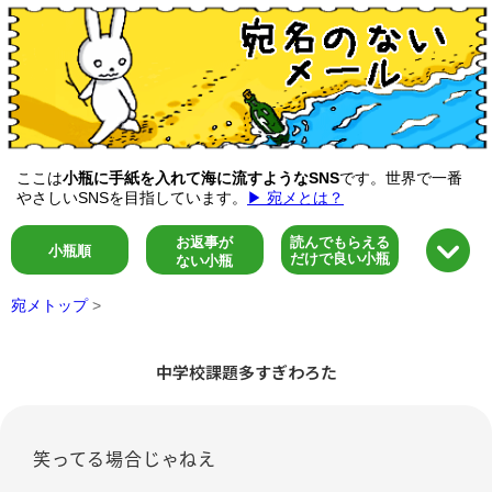
ここは
小瓶に手紙を入れて海に流すようなSNS
です。世界で一番
やさしいSNSを目指しています。
▶ 宛メとは？
お返事が
読んでもらえる
小瓶順
だけで良い小瓶
ない小瓶
宛メトップ
>
中学校課題多すぎわろた
笑ってる場合じゃねえ