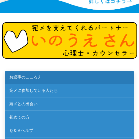
お返事のこころえ
宛メに参加している人たち
宛メとの出会い
初めての方
Ｑ＆Ａヘルプ