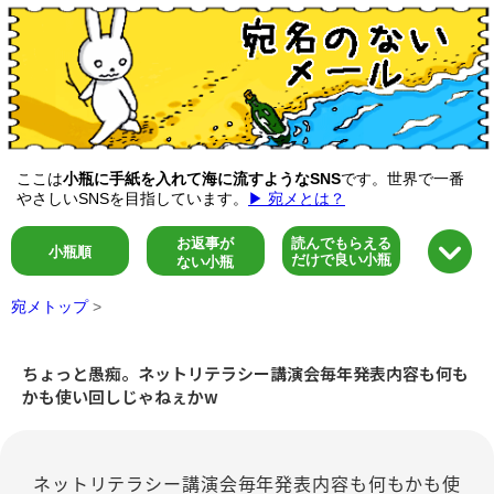
ここは
小瓶に手紙を入れて海に流すようなSNS
です。世界で一番
やさしいSNSを目指しています。
▶ 宛メとは？
お返事が
読んでもらえる
小瓶順
だけで良い小瓶
ない小瓶
宛メトップ
>
ちょっと愚痴。ネットリテラシー講演会毎年発表内容も何も
かも使い回しじゃねぇかw
ネットリテラシー講演会毎年発表内容も何もかも使