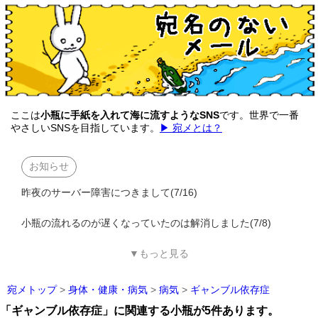
ここは
小瓶に手紙を入れて海に流すようなSNS
です。世界で一番
やさしいSNSを目指しています。
▶ 宛メとは？
お知らせ
昨夜のサーバー障害につきまして(7/16)
小瓶の流れるのが遅くなっていたのは解消しました(7/8)
▼もっと見る
宛メトップ
>
身体・健康・病気
>
病気
>
ギャンブル依存症
「ギャンブル依存症」に関連する小瓶が5件あります。