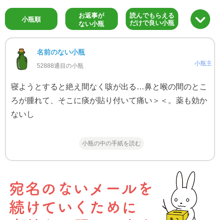
お返事が
読んでもらえる
小瓶順
だけで良い小瓶
ない小瓶
名前のない小瓶
小瓶主
52888通目の小瓶
寝ようとすると絶え間なく咳が出る…鼻と喉の間のとこ
ろが腫れて、そこに痰が貼り付いて痛い＞＜。薬も効か
ないし
小瓶の中の手紙を読む