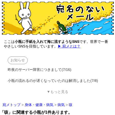
ここは
小瓶に手紙を入れて海に流すようなSNS
です。世界で一番
やさしいSNSを目指しています。
▶ 宛メとは？
お知らせ
昨夜のサーバー障害につきまして(7/16)
小瓶の流れるのが遅くなっていたのは解消しました(7/8)
▼もっと見る
宛メトップ
>
身体・健康・病気
>
病気
>
咳
「咳」に関連する小瓶が1件あります。