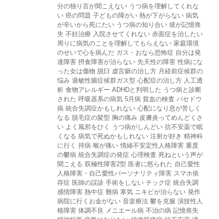
分の独り言が聞こえない
うつ病を理解してくれな
い
癌の問題
子どもの障がい
熱が下がらない
病気
が辛いから死にたい
うつ病の知り合い
彼が記憶喪
失
不妊治療
入院させてくれない
赤面症を治したい
周りに病気のことを理解してもらえない
家庭環境
のせいで心を病んだ
ガス・おなら恐怖症
自分は発
達障害
摂食障害が治らない
先天性の障害
性病にな
った女は傷物
脱臼
虚言癖の治し方
月経前症候群の
悩み
過敏性腸症候群ガス型
心配症の治し方
人工透
析
食物アレルギー
ADHDと判明した
うつ病と診断
された
呼吸器系の病気
5月病
貧血の検査
バセドウ
病
統合失調症かもしれない
心配になり息が苦しく
なる
脱毛症の髪型
胸の痛み
皮膚炎ってめんどくさ
い
よく風邪をひく
うつ病がしんどい
抗不安薬で眠
くなる
病気で死ぬかもしれない
注射が好き
精神科
に行く
持病
喉が痛い
情緒不安定性人格障害
重度
の鬱病
統合失調症の発症
心理検査
死ねという声が
聞こえる
双極性障害2型
医者に怒られた
自己愛性
人格障害・自己愛性パーソナリティ障害
スマホ依
存症
医師の誤診
手術をしない
チック症
統合失調
感情障害
熱中症
難病
寒気
ニキビが治らない
発作
病院に行くお金がない
音楽療法
鬱を克服
演技性人
格障害
体調不良
メニエール病
不治の病
記憶喪失