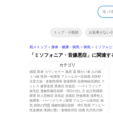
トップ・小瓶順
お返事がない
宛メトップ
>
身体・健康・病気
>
病気
>
ミソフォニ
「ミソフォニア・音嫌悪症」に関連す
カテゴリ
病院
医者
カウンセラー
風邪
薬
障がい者
心の病
うつ病
性同一性障害
アスペルガー症候群
ADHD・
注意欠如・多動性障害
発達障害
自律神経失調症
ス
トレス
被害妄想
異食症
好血症・ヘマトフィリア
抜毛症
過敏性腸症候群・IBSの治し方
起立性調節
障害
対人恐怖症
呑気症
赤面症
摂食障害
境界性人
格障害・パーソナリティ障害
アルコール依存症
病
気
病気の問題
過敏性腸症候群・IBS
怪我
アトピー
性皮膚炎
体調が悪い
食物依存症
頭痛
先天性の病