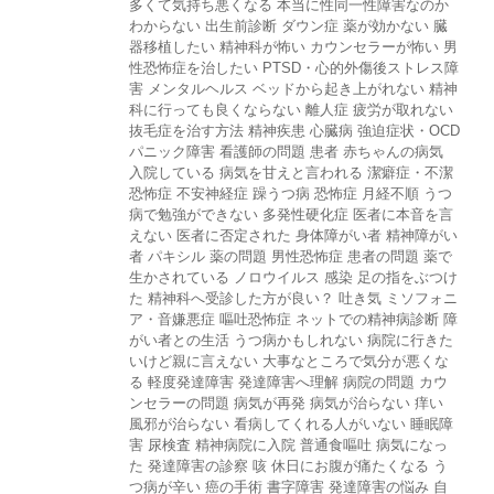
多くて気持ち悪くなる
本当に性同一性障害なのか
わからない
出生前診断
ダウン症
薬が効かない
臓
器移植したい
精神科が怖い
カウンセラーが怖い
男
性恐怖症を治したい
PTSD・心的外傷後ストレス障
害
メンタルヘルス
ベッドから起き上がれない
精神
科に行っても良くならない
離人症
疲労が取れない
抜毛症を治す方法
精神疾患
心臓病
強迫症状・OCD
パニック障害
看護師の問題
患者
赤ちゃんの病気
入院している
病気を甘えと言われる
潔癖症・不潔
恐怖症
不安神経症
躁うつ病
恐怖症
月経不順
うつ
病で勉強ができない
多発性硬化症
医者に本音を言
えない
医者に否定された
身体障がい者
精神障がい
者
パキシル
薬の問題
男性恐怖症
患者の問題
薬で
生かされている
ノロウイルス
感染
足の指をぶつけ
た
精神科へ受診した方が良い？
吐き気
ミソフォニ
ア・音嫌悪症
嘔吐恐怖症
ネットでの精神病診断
障
がい者との生活
うつ病かもしれない
病院に行きた
いけど親に言えない
大事なところで気分が悪くな
る
軽度発達障害
発達障害へ理解
病院の問題
カウ
ンセラーの問題
病気が再発
病気が治らない
痒い
風邪が治らない
看病してくれる人がいない
睡眠障
害
尿検査
精神病院に入院
普通食嘔吐
病気になっ
た
発達障害の診察
咳
休日にお腹が痛たくなる
う
つ病が辛い
癌の手術
書字障害
発達障害の悩み
自