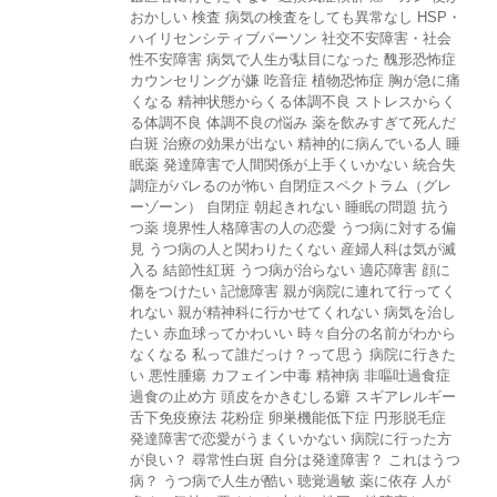
おかしい
検査
病気の検査をしても異常なし
HSP・
ハイリセンシティブパーソン
社交不安障害・社会
性不安障害
病気で人生が駄目になった
醜形恐怖症
カウンセリングが嫌
吃音症
植物恐怖症
胸が急に痛
くなる
精神状態からくる体調不良
ストレスからく
る体調不良
体調不良の悩み
薬を飲みすぎて死んだ
白斑
治療の効果が出ない
精神的に病んでいる人
睡
眠薬
発達障害で人間関係が上手くいかない
統合失
調症がバレるのが怖い
自閉症スペクトラム（グレ
ーゾーン）
自閉症
朝起きれない
睡眠の問題
抗う
つ薬
境界性人格障害の人の恋愛
うつ病に対する偏
見
うつ病の人と関わりたくない
産婦人科は気が滅
入る
結節性紅斑
うつ病が治らない
適応障害
顔に
傷をつけたい
記憶障害
親が病院に連れて行ってく
れない
親が精神科に行かせてくれない
病気を治し
たい
赤血球ってかわいい
時々自分の名前がわから
なくなる
私って誰だっけ？って思う
病院に行きた
い
悪性腫瘍
カフェイン中毒
精神病
非嘔吐過食症
過食の止め方
頭皮をかきむしる癖
スギアレルギー
舌下免疫療法
花粉症
卵巣機能低下症
円形脱毛症
発達障害で恋愛がうまくいかない
病院に行った方
が良い？
尋常性白斑
自分は発達障害？
これはうつ
病？
うつ病で人生が酷い
聴覚過敏
薬に依存
人が