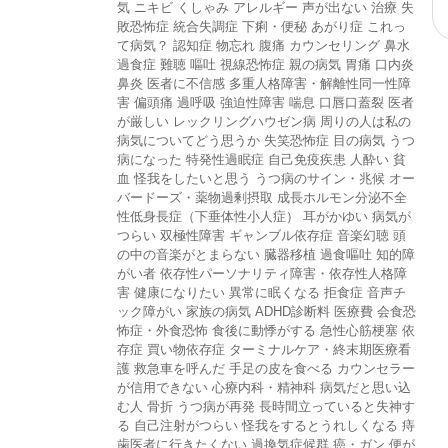
気
ニキビ
くしゃみ
アレルギー
声が出ない
治療
失
敗恐怖症
統合失調症
下痢・便秘
あがり症
これっ
て病気？
認知症
物忘れ
腹痛
カウンセリング
鼻水
過食症
難聴
嘔吐
視線恐怖症
親の病気
胃痛
口内炎
鼻炎
医者に不信感
多重人格障害・解離性同一性障
害
偏頭痛
過呼吸
強迫性障害
喘息
口唇口蓋裂
医者
が厳しい
レックリングハウゼン病
周りの人は私の
病気についてどう思うか
失笑恐怖症
目の病気
うつ
病になった
特発性過眠症
自己免疫疾患
人酔い
貧
血
怪我をしたいと思う
うつ病のサイン・兆候
オー
バードーズ・薬物過剰摂取
成長ホルモン分泌不全
性低身長症（下垂体性小人症）
耳がかゆい
病気が
つらい
双極性障害
ギャンブル依存症
音楽幻聴
頭
の中の音楽がとまらない
臓器移植
過食嘔吐
知的障
がい者
依存性パーソナリティ障害・依存性人格障
害
健康になりたい
異常に眠くなる
拒食症
音声チ
ック障がい
家族の病気
ADHD診断料
医療費
会食恐
怖症・外食恐怖
食後に動悸がする
急性心筋梗塞
依
存症
買い物依存症
ターミナルケア・終末期医療看
護
救急車を呼んだ
手足の皮を食べる
カウンセラー
が信用できない
心療内科・精神科
病気だと思い込
む人
骨折
うつ病が再発
長時間立っていると失神す
る
自己注射がつらい
怪我をするとうれしくなる
痔
歯医者に行きたくない
過換気症候群
癌・ガン
便が