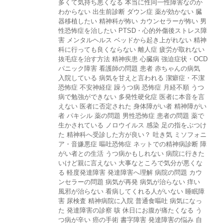
多くて気持ち悪くなる
本当に性同一性障害なのか
わからない
出生前診断
ダウン症
薬が効かない
臓
器移植したい
精神科が怖い
カウンセラーが怖い
男
性恐怖症を治したい
PTSD・心的外傷後ストレス障
害
メンタルヘルス
ベッドから起き上がれない
精神
科に行っても良くならない
離人症
疲労が取れない
抜毛症を治す方法
精神疾患
心臓病
強迫症状・OCD
パニック障害
看護師の問題
患者
赤ちゃんの病気
入院している
病気を甘えと言われる
潔癖症・不潔
恐怖症
不安神経症
躁うつ病
恐怖症
月経不順
うつ
病で勉強ができない
多発性硬化症
医者に本音を言
えない
医者に否定された
身体障がい者
精神障がい
者
パキシル
薬の問題
男性恐怖症
患者の問題
薬で
生かされている
ノロウイルス
感染
足の指をぶつけ
た
精神科へ受診した方が良い？
吐き気
ミソフォニ
ア・音嫌悪症
嘔吐恐怖症
ネットでの精神病診断
障
がい者との生活
うつ病かもしれない
病院に行きた
いけど親に言えない
大事なところで気分が悪くな
る
軽度発達障害
発達障害へ理解
病院の問題
カウ
ンセラーの問題
病気が再発
病気が治らない
痒い
風邪が治らない
看病してくれる人がいない
睡眠障
害
尿検査
精神病院に入院
普通食嘔吐
病気になっ
た
発達障害の診察
咳
休日にお腹が痛たくなる
う
つ病が辛い
癌の手術
書字障害
発達障害の悩み
自