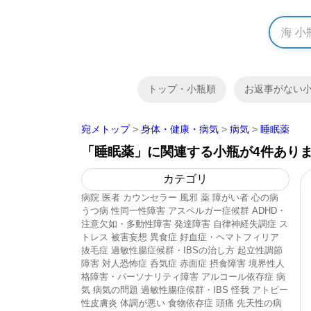
トップ・小瓶順
お返事がない
宛メトップ
>
身体・健康・病気
>
病気
>
睡眠薬
「睡眠薬」に関連する小瓶が4件あり
カテゴリ
病院
医者
カウンセラー
風邪
薬
障がい者
心の病
うつ病
性同一性障害
アスペルガー症候群
ADHD・
注意欠如・多動性障害
発達障害
自律神経失調症
ス
トレス
被害妄想
異食症
好血症・ヘマトフィリア
抜毛症
過敏性腸症候群・IBSの治し方
起立性調節
障害
対人恐怖症
呑気症
赤面症
摂食障害
境界性人
格障害・パーソナリティ障害
アルコール依存症
病
気
病気の問題
過敏性腸症候群・IBS
怪我
アトピー
性皮膚炎
体調が悪い
食物依存症
頭痛
先天性の病