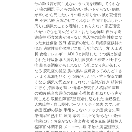
分の独り言が聞こえない
うつ病を理解してくれな
い
癌の問題
子どもの障がい
熱が下がらない
病気
が辛いから死にたい
うつ病の知り合い
彼が記憶喪
失
不妊治療
入院させてくれない
赤面症を治したい
周りに病気のことを理解してもらえない
家庭環境
のせいで心を病んだ
ガス・おなら恐怖症
自分は発
達障害
摂食障害が治らない
先天性の障害
性病にな
った女は傷物
脱臼
虚言癖の治し方
月経前症候群の
悩み
過敏性腸症候群ガス型
心配症の治し方
人工透
析
食物アレルギー
ADHDと判明した
うつ病と診断
された
呼吸器系の病気
5月病
貧血の検査
バセドウ
病
統合失調症かもしれない
心配になり息が苦しく
なる
脱毛症の髪型
胸の痛み
皮膚炎ってめんどくさ
い
よく風邪をひく
うつ病がしんどい
抗不安薬で眠
くなる
病気で死ぬかもしれない
注射が好き
精神科
に行く
持病
喉が痛い
情緒不安定性人格障害
重度
の鬱病
統合失調症の発症
心理検査
死ねという声が
聞こえる
双極性障害2型
医者に怒られた
自己愛性
人格障害・自己愛性パーソナリティ障害
スマホ依
存症
医師の誤診
手術をしない
チック症
統合失調
感情障害
熱中症
難病
寒気
ニキビが治らない
発作
病院に行くお金がない
音楽療法
鬱を克服
演技性人
格障害
体調不良
メニエール病
不治の病
記憶喪失