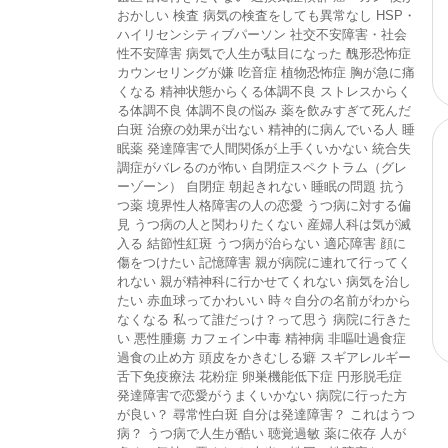
おかしい
検査
病気の検査をしても異常なし
HSP・
ハイリセンシティブパーソン
社交不安障害・社会
性不安障害
病気で人生が駄目になった
醜形恐怖症
カウンセリングが嫌
吃音症
植物恐怖症
胸が急に痛
くなる
精神状態からくる体調不良
ストレスからく
る体調不良
体調不良の悩み
薬を飲みすぎて死んだ
白斑
治療の効果が出ない
精神的に病んでいる人
睡
眠薬
発達障害で人間関係が上手くいかない
統合失
調症がバレるのが怖い
自閉症スペクトラム（グレ
ーゾーン）
自閉症
朝起きれない
睡眠の問題
抗う
つ薬
境界性人格障害の人の恋愛
うつ病に対する偏
見
うつ病の人と関わりたくない
産婦人科は気が滅
入る
結節性紅斑
うつ病が治らない
適応障害
顔に
傷をつけたい
記憶障害
親が病院に連れて行ってく
れない
親が精神科に行かせてくれない
病気を治し
たい
赤血球ってかわいい
時々自分の名前がわから
なくなる
私って誰だっけ？って思う
病院に行きた
い
悪性腫瘍
カフェイン中毒
精神病
非嘔吐過食症
過食の止め方
頭皮をかきむしる癖
スギアレルギー
舌下免疫療法
花粉症
卵巣機能低下症
円形脱毛症
発達障害で恋愛がうまくいかない
病院に行った方
が良い？
尋常性白斑
自分は発達障害？
これはうつ
病？
うつ病で人生が酷い
聴覚過敏
薬に依存
人が