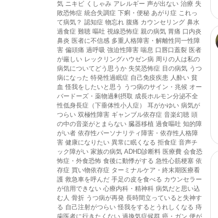
気
ニキビ
くしゃみ
アレルギー
声が出ない
治療
失
敗恐怖症
統合失調症
下痢・便秘
あがり症
これっ
て病気？
認知症
物忘れ
腹痛
カウンセリング
鼻水
過食症
難聴
嘔吐
視線恐怖症
親の病気
胃痛
口内炎
鼻炎
医者に不信感
多重人格障害・解離性同一性障
害
偏頭痛
過呼吸
強迫性障害
喘息
口唇口蓋裂
医者
が厳しい
レックリングハウゼン病
周りの人は私の
病気についてどう思うか
失笑恐怖症
目の病気
うつ
病になった
特発性過眠症
自己免疫疾患
人酔い
貧
血
怪我をしたいと思う
うつ病のサイン・兆候
オー
バードーズ・薬物過剰摂取
成長ホルモン分泌不全
性低身長症（下垂体性小人症）
耳がかゆい
病気が
つらい
双極性障害
ギャンブル依存症
音楽幻聴
頭
の中の音楽がとまらない
臓器移植
過食嘔吐
知的障
がい者
依存性パーソナリティ障害・依存性人格障
害
健康になりたい
異常に眠くなる
拒食症
音声チ
ック障がい
家族の病気
ADHD診断料
医療費
会食恐
怖症・外食恐怖
食後に動悸がする
急性心筋梗塞
依
存症
買い物依存症
ターミナルケア・終末期医療看
護
救急車を呼んだ
手足の皮を食べる
カウンセラー
が信用できない
心療内科・精神科
病気だと思い込
む人
骨折
うつ病が再発
長時間立っていると失神す
る
自己注射がつらい
怪我をするとうれしくなる
痔
歯医者に行きたくない
過換気症候群
癌・ガン
便が