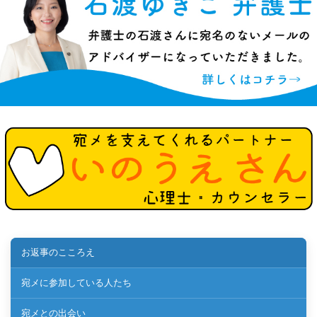
お返事のこころえ
宛メに参加している人たち
宛メとの出会い