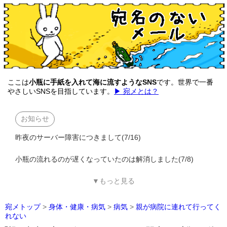
ここは
小瓶に手紙を入れて海に流すようなSNS
です。世界で一番
やさしいSNSを目指しています。
▶ 宛メとは？
お知らせ
昨夜のサーバー障害につきまして(7/16)
小瓶の流れるのが遅くなっていたのは解消しました(7/8)
▼もっと見る
宛メトップ
>
身体・健康・病気
>
病気
>
親が病院に連れて行ってく
れない