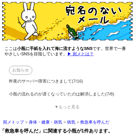
ここは
小瓶に手紙を入れて海に流すようなSNS
です。世界で一番
やさしいSNSを目指しています。
▶ 宛メとは？
お知らせ
昨夜のサーバー障害につきまして(7/16)
小瓶の流れるのが遅くなっていたのは解消しました(7/8)
▼もっと見る
宛メトップ
>
身体・健康・病気
>
病気
>
救急車を呼んだ
「救急車を呼んだ」に関連する小瓶が1件あります。