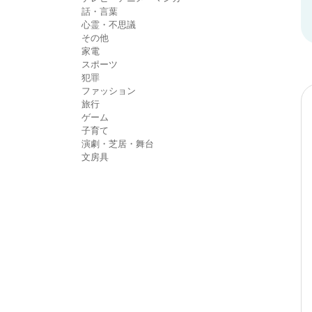
話・言葉
心霊・不思議
その他
家電
スポーツ
犯罪
ファッション
旅行
ゲーム
子育て
演劇・芝居・舞台
文房具