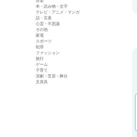
音楽
本・読み物・文字
テレビ・アニメ・マンガ
話・言葉
心霊・不思議
その他
家電
スポーツ
犯罪
ファッション
旅行
ゲーム
子育て
演劇・芝居・舞台
文房具