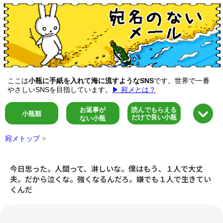
ここは
小瓶に手紙を入れて海に流すようなSNS
です。世界で一番
やさしいSNSを目指しています。
▶ 宛メとは？
お返事が
読んでもらえる
小瓶順
だけで良い小瓶
ない小瓶
宛メトップ
>
今日思った。人間って、淋しいな。僕はもう、１人で大丈
夫。だから泣くな。強くなるんだろ。嫌でも１人で生きてい
くんだ