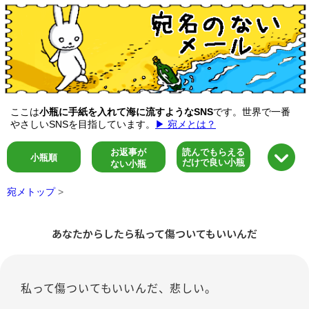
ここは
小瓶に手紙を入れて海に流すようなSNS
です。世界で一番
やさしいSNSを目指しています。
▶ 宛メとは？
お返事が
読んでもらえる
小瓶順
だけで良い小瓶
ない小瓶
宛メトップ
>
あなたからしたら私って傷ついてもいいんだ
私って傷ついてもいいんだ、悲しい。