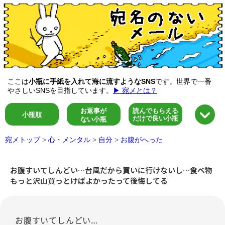
ここは
小瓶に手紙を入れて海に流すようなSNS
です。世界で一番
やさしいSNSを目指しています。
▶ 宛メとは？
お返事が
読んでもらえる
小瓶順
だけで良い小瓶
ない小瓶
宛メトップ
>
心・メンタル
>
自分
>
お腹がへった
お腹すいてしんどい…台風だから買いに行けないし…食べ物
もっと沢山買っとけばよかったって後悔してる
お腹すいてしんどい…