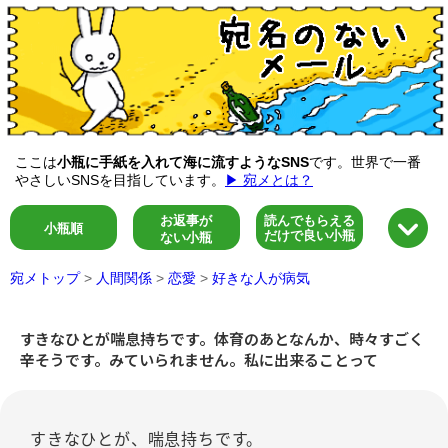
ここは
小瓶に手紙を入れて海に流すようなSNS
です。世界で一番
やさしいSNSを目指しています。
▶ 宛メとは？
お返事が
読んでもらえる
小瓶順
だけで良い小瓶
ない小瓶
宛メトップ
>
人間関係
>
恋愛
>
好きな人が病気
すきなひとが喘息持ちです。体育のあとなんか、時々すごく
辛そうです。みていられません。私に出来ることって
すきなひとが、喘息持ちです。