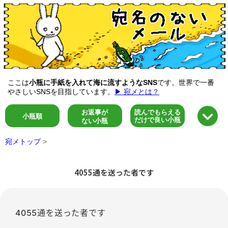
ここは
小瓶に手紙を入れて海に流すようなSNS
です。世界で一番
やさしいSNSを目指しています。
▶ 宛メとは？
お返事が
読んでもらえる
小瓶順
だけで良い小瓶
ない小瓶
宛メトップ
>
4055通を送った者です
4055通を送った者です