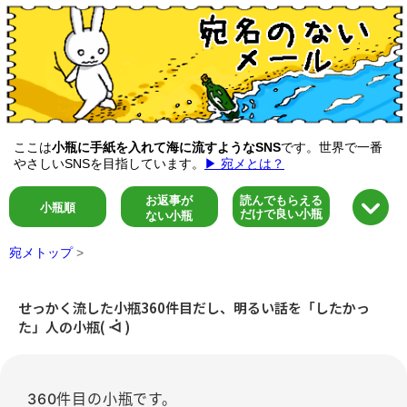
ここは
小瓶に手紙を入れて海に流すようなSNS
です。世界で一番
やさしいSNSを目指しています。
▶ 宛メとは？
お返事が
読んでもらえる
小瓶順
だけで良い小瓶
ない小瓶
宛メトップ
>
せっかく流した小瓶360件目だし、明るい話を「したかっ
た」人の小瓶( ᐙ )
360件目の小瓶です。