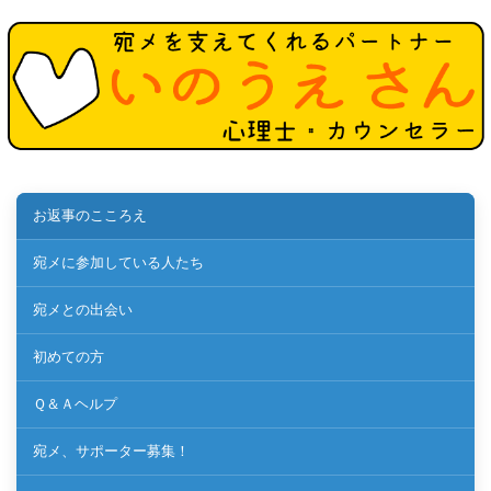
お返事のこころえ
宛メに参加している人たち
宛メとの出会い
初めての方
Ｑ＆Ａヘルプ
宛メ、サポーター募集！