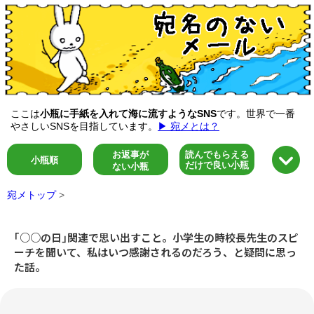
ここは
小瓶に手紙を入れて海に流すようなSNS
です。世界で一番
やさしいSNSを目指しています。
▶ 宛メとは？
お返事が
読んでもらえる
小瓶順
だけで良い小瓶
ない小瓶
宛メトップ
>
｢○○の日｣関連で思い出すこと。小学生の時校長先生のスピ
ーチを聞いて、私はいつ感謝されるのだろう、と疑問に思っ
た話。