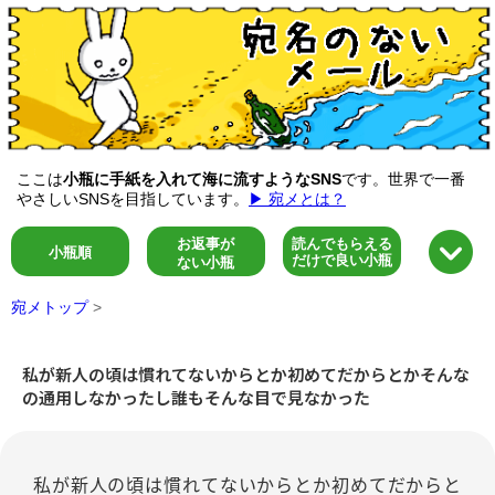
ここは
小瓶に手紙を入れて海に流すようなSNS
です。世界で一番
やさしいSNSを目指しています。
▶ 宛メとは？
お返事が
読んでもらえる
小瓶順
だけで良い小瓶
ない小瓶
宛メトップ
>
私が新人の頃は慣れてないからとか初めてだからとかそんな
の通用しなかったし誰もそんな目で見なかった
私が新人の頃は慣れてないからとか初めてだからと