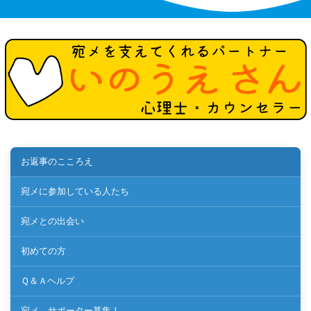
お返事のこころえ
宛メに参加している人たち
宛メとの出会い
初めての方
Ｑ＆Ａヘルプ
宛メ、サポーター募集！