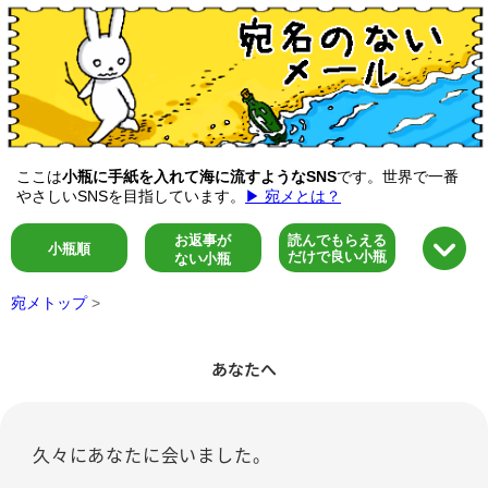
ここは
小瓶に手紙を入れて海に流すようなSNS
です。世界で一番
やさしいSNSを目指しています。
▶ 宛メとは？
お返事が
読んでもらえる
小瓶順
だけで良い小瓶
ない小瓶
宛メトップ
>
あなたへ
久々にあなたに会いました。