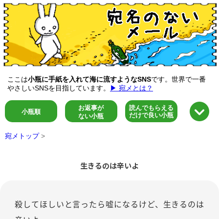
ここは
小瓶に手紙を入れて海に流すようなSNS
です。世界で一番
やさしいSNSを目指しています。
▶ 宛メとは？
お返事が
読んでもらえる
小瓶順
だけで良い小瓶
ない小瓶
宛メトップ
>
生きるのは辛いよ
殺してほしいと言ったら嘘になるけど、生きるのは