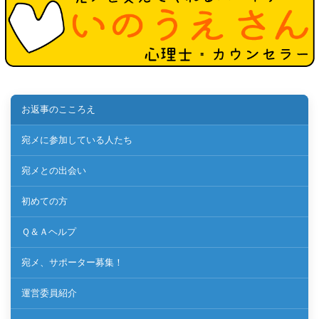
お返事のこころえ
宛メに参加している人たち
宛メとの出会い
初めての方
Ｑ＆Ａヘルプ
宛メ、サポーター募集！
運営委員紹介