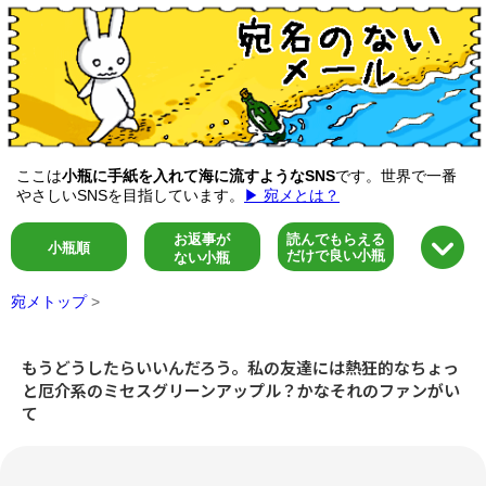
ここは
小瓶に手紙を入れて海に流すようなSNS
です。世界で一番
やさしいSNSを目指しています。
▶ 宛メとは？
お返事が
読んでもらえる
小瓶順
だけで良い小瓶
ない小瓶
宛メトップ
>
もうどうしたらいいんだろう。私の友達には熱狂的なちょっ
と厄介系のミセスグリーンアップル？かなそれのファンがい
て