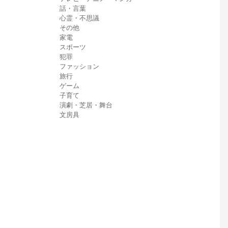
話・言葉
心霊・不思議
その他
家電
スポーツ
犯罪
ファッション
旅行
ゲーム
子育て
演劇・芝居・舞台
文房具