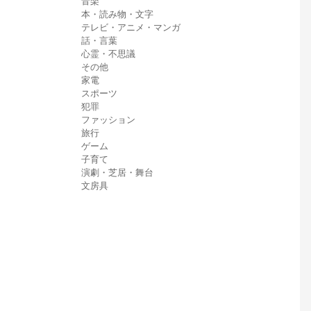
音楽
本・読み物・文字
テレビ・アニメ・マンガ
話・言葉
心霊・不思議
その他
家電
スポーツ
犯罪
ファッション
旅行
ゲーム
子育て
演劇・芝居・舞台
文房具