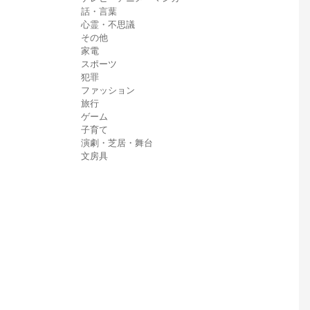
話・言葉
心霊・不思議
その他
家電
スポーツ
犯罪
ファッション
旅行
ゲーム
子育て
演劇・芝居・舞台
文房具