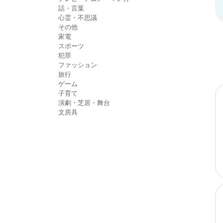
話・言葉
心霊・不思議
その他
家電
スポーツ
犯罪
ファッション
旅行
ゲーム
子育て
演劇・芝居・舞台
文房具