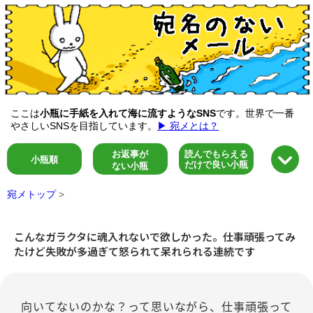
ここは
小瓶に手紙を入れて海に流すようなSNS
です。世界で一番
やさしいSNSを目指しています。
▶ 宛メとは？
お返事が
読んでもらえる
小瓶順
だけで良い小瓶
ない小瓶
宛メトップ
>
こんなガラクタに魂入れないで欲しかった。仕事頑張ってみ
たけど失敗が多過ぎて怒られて呆れられる連続です
向いてないのかな？って思いながら、仕事頑張って