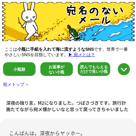
ここは
小瓶に手紙を入れて海に流すようなSNS
です。世界で一番
やさしいSNSを目指しています。
▶ 宛メとは？
お返事が
読んでもらえる
小瓶順
だけで良い小瓶
ない小瓶
宛メトップ
>
深夜の独り言。M2になりました。つばさづきです。旅行計
画たてながら宛メ懐かしいなと思って戻ってきちゃいました
こんばんは。深夜からヤッホー。