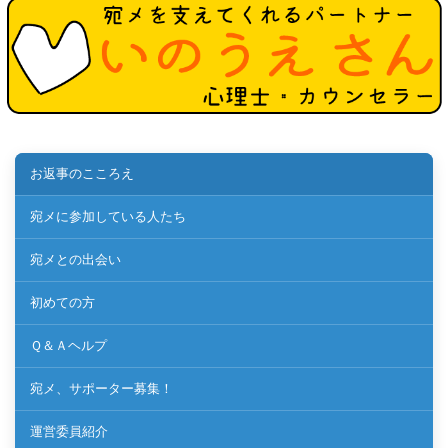
お返事のこころえ
宛メに参加している人たち
宛メとの出会い
初めての方
Ｑ＆Ａヘルプ
宛メ、サポーター募集！
運営委員紹介