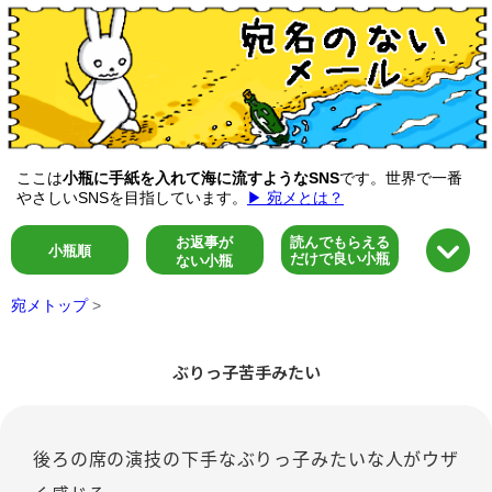
ここは
小瓶に手紙を入れて海に流すようなSNS
です。世界で一番
やさしいSNSを目指しています。
▶ 宛メとは？
お返事が
読んでもらえる
小瓶順
だけで良い小瓶
ない小瓶
宛メトップ
>
ぶりっ子苦手みたい
後ろの席の演技の下手なぶりっ子みたいな人がウザ