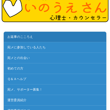
お返事のこころえ
宛メに参加している人たち
宛メとの出会い
初めての方
Ｑ＆Ａヘルプ
宛メ、サポーター募集！
運営委員紹介