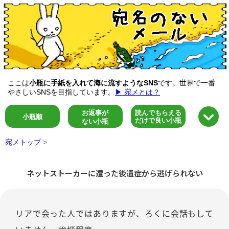
ここは
小瓶に手紙を入れて海に流すようなSNS
です。世界で一番
やさしいSNSを目指しています。
▶ 宛メとは？
お返事が
読んでもらえる
小瓶順
だけで良い小瓶
ない小瓶
宛メトップ
>
ネットストーカーに遭った後遺症から逃げられない
リアで会った人ではありますが、ろくに会話もして