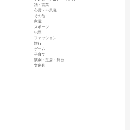
話・言葉
心霊・不思議
その他
家電
スポーツ
犯罪
ファッション
旅行
ゲーム
子育て
演劇・芝居・舞台
文房具