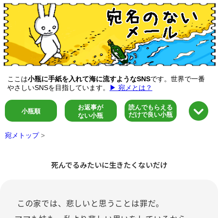
ここは
小瓶に手紙を入れて海に流すようなSNS
です。世界で一番
やさしいSNSを目指しています。
▶ 宛メとは？
お返事が
読んでもらえる
小瓶順
だけで良い小瓶
ない小瓶
宛メトップ
>
死んでるみたいに生きたくないだけ
この家では、悲しいと思うことは罪だ。