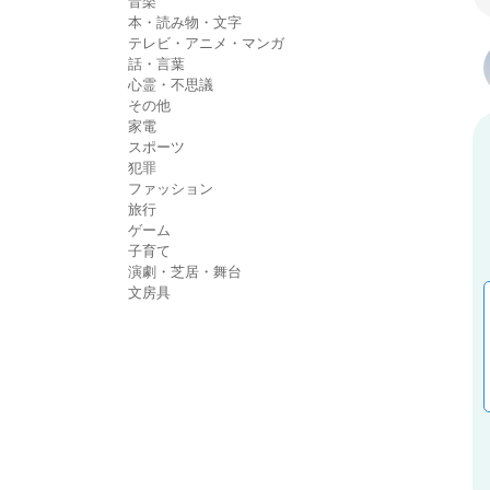
音楽
本・読み物・文字
テレビ・アニメ・マンガ
話・言葉
心霊・不思議
その他
家電
スポーツ
犯罪
ファッション
旅行
ゲーム
子育て
演劇・芝居・舞台
文房具