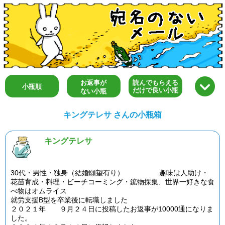
お返事が
読んでもらえる
小瓶順
だけで良い小瓶
ない小瓶
キングテレサ さんの小瓶箱
キングテレサ
30代・男性・独身（結婚願望有り） 趣味は人助け・
花苗育成・料理・ビーチコーミング・鉱物採集、世界一好きな食
べ物はオムライス
就労支援B型を卒業後に転職しました
２０２１年 ９月２４日に投稿したお返事が10000通になりま
した。