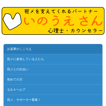
お返事のこころえ
宛メに参加している人たち
宛メとの出会い
初めての方
Ｑ＆Ａヘルプ
宛メ、サポーター募集！