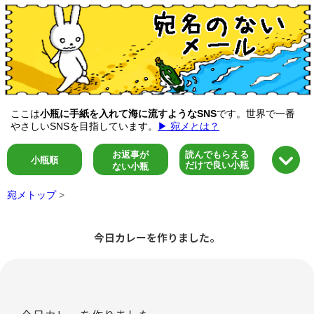
ここは
小瓶に手紙を入れて海に流すようなSNS
です。世界で一番
やさしいSNSを目指しています。
▶ 宛メとは？
お返事が
読んでもらえる
小瓶順
だけで良い小瓶
ない小瓶
宛メトップ
>
今日カレーを作りました。