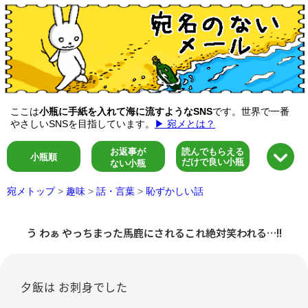
ここは
小瓶に手紙を入れて海に流すようなSNS
です。世界で一番
やさしいSNSを目指しています。
▶ 宛メとは？
お返事が
読んでもらえる
小瓶順
だけで良い小瓶
ない小瓶
宛メトップ
>
趣味
>
話・言葉
>
恥ずかしい話
う わぁ やっちまった馬鹿にされるこれ絶対笑われる…!!
夕飯は お刺身でした