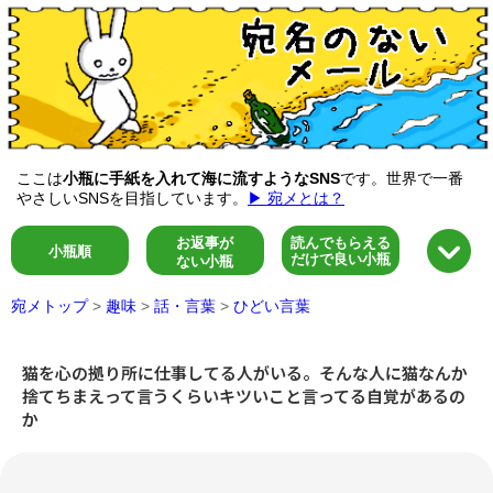
ここは
小瓶に手紙を入れて海に流すようなSNS
です。世界で一番
やさしいSNSを目指しています。
▶ 宛メとは？
お返事が
読んでもらえる
小瓶順
だけで良い小瓶
ない小瓶
宛メトップ
>
趣味
>
話・言葉
>
ひどい言葉
猫を心の拠り所に仕事してる人がいる。そんな人に猫なんか
捨てちまえって言うくらいキツいこと言ってる自覚があるの
か