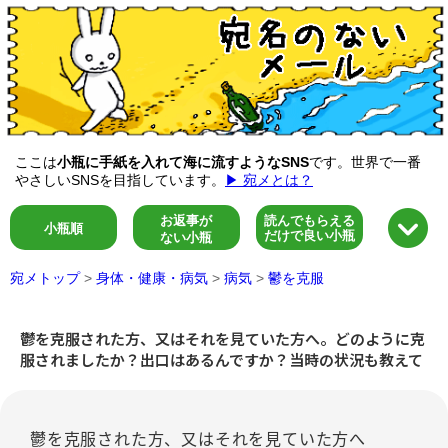
ここは
小瓶に手紙を入れて海に流すようなSNS
です。世界で一番
やさしいSNSを目指しています。
▶ 宛メとは？
お返事が
読んでもらえる
小瓶順
だけで良い小瓶
ない小瓶
宛メトップ
>
身体・健康・病気
>
病気
>
鬱を克服
鬱を克服された方、又はそれを見ていた方へ。どのように克
服されましたか？出口はあるんですか？当時の状況も教えて
鬱を克服された方、又はそれを見ていた方へ