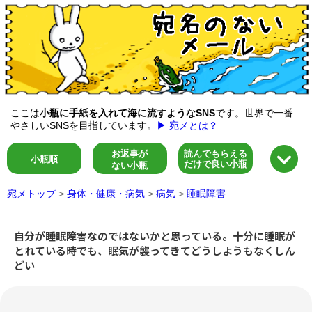
ここは
小瓶に手紙を入れて海に流すようなSNS
です。世界で一番
やさしいSNSを目指しています。
▶ 宛メとは？
お返事が
読んでもらえる
小瓶順
だけで良い小瓶
ない小瓶
宛メトップ
>
身体・健康・病気
>
病気
>
睡眠障害
自分が睡眠障害なのではないかと思っている。十分に睡眠が
とれている時でも、眠気が襲ってきてどうしようもなくしん
どい