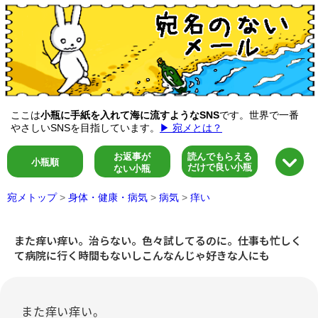
ここは
小瓶に手紙を入れて海に流すようなSNS
です。世界で一番
やさしいSNSを目指しています。
▶ 宛メとは？
お返事が
読んでもらえる
小瓶順
だけで良い小瓶
ない小瓶
宛メトップ
>
身体・健康・病気
>
病気
>
痒い
また痒い痒い。治らない。色々試してるのに。仕事も忙しく
て病院に行く時間もないしこんなんじゃ好きな人にも
また痒い痒い。