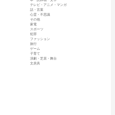
テレビ・アニメ・マンガ
話・言葉
心霊・不思議
その他
家電
スポーツ
犯罪
ファッション
旅行
ゲーム
子育て
演劇・芝居・舞台
文房具