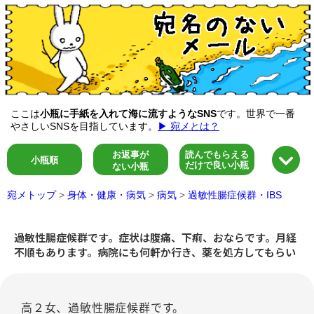
ここは
小瓶に手紙を入れて海に流すようなSNS
です。世界で一番
やさしいSNSを目指しています。
▶ 宛メとは？
お返事が
読んでもらえる
小瓶順
だけで良い小瓶
ない小瓶
宛メトップ
>
身体・健康・病気
>
病気
>
過敏性腸症候群・IBS
過敏性腸症候群です。症状は腹痛、下痢、おならです。月経
不順もあります。病院にも何軒か行き、薬を処方してもらい
高２女、過敏性腸症候群です。