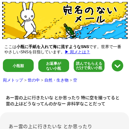
ここは
小瓶に手紙を入れて海に流すようなSNS
です。世界で一番
やさしいSNSを目指しています。
▶ 宛メとは？
お返事が
読んでもらえる
小瓶順
だけで良い小瓶
ない小瓶
宛メトップ
>
世の中
>
自然・生き物
>
空
あー雲の上に行きたいな とか思ったり 特に空を撮ってると
雲の上はどうなってんのかなー 非科学なことだって
あー雲の上に行きたいな とか思ったり