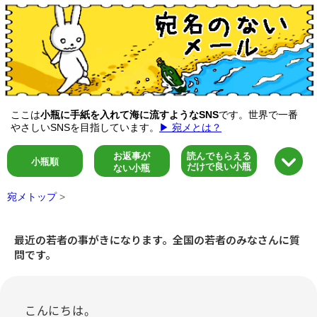
ここは
小瓶に手紙を入れて海に流すようなSNS
です。世界で一番
やさしいSNSを目指しています。
▶ 宛メとは？
お返事が
読んでもらえる
小瓶順
だけで良い小瓶
ない小瓶
宛メトップ
>
最近の若者の事がきになります。全国の若者のみなさんに質
問です。
こんにちは。