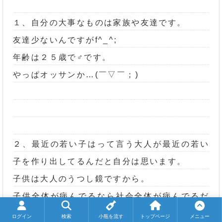
１、自分の大事なものは家族や友達です。
友達少ないんですがf^_^;
年齢は２５歳で♂です。
やっぱオッサンか…(￣▽￣；)
２、最近の若い子はって言う大人が最近の若い
子を作り出してるんだと自分は思います。
子供は大人のうつし鏡ですから。
子供全体が病んでるなら社会全体が病んでるだ
と思います。
ログイン
検索
小瓶を流す
トップページ
メニュー