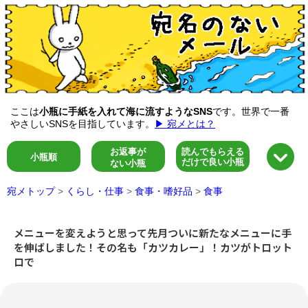
ここは
小瓶に手紙を入れて海に流すようなSNS
です。世界で一番
やさしいSNSを目指しています。
▶ 宛メとは？
お返事が
読んでもらえる
小瓶順
だけで良い小瓶
ない小瓶
宛メトップ
>
くらし・仕事
>
食事・嗜好品
>
食事
メニューを変えようと思って先月ついに新たなメニューに手
を伸ばしました！その名も「カツカレー」！カツがトロット
ロで