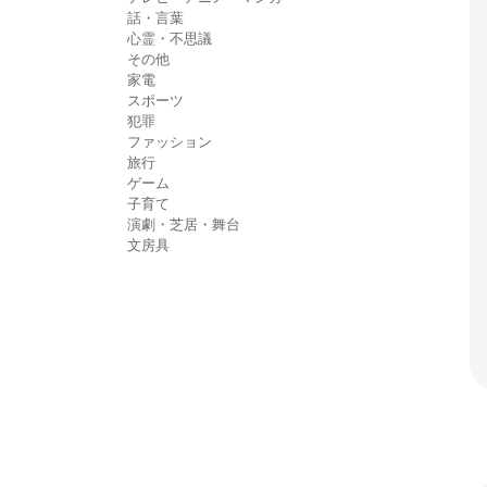
話・言葉
心霊・不思議
その他
家電
スポーツ
犯罪
ファッション
旅行
ゲーム
子育て
演劇・芝居・舞台
文房具