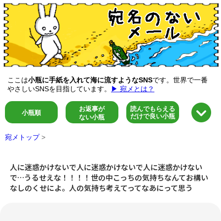
ここは
小瓶に手紙を入れて海に流すようなSNS
です。世界で一番
やさしいSNSを目指しています。
▶ 宛メとは？
お返事が
読んでもらえる
小瓶順
だけで良い小瓶
ない小瓶
宛メトップ
>
人に迷惑かけないで人に迷惑かけないで人に迷惑かけない
で…うるせえな！！！！世の中こっちの気持ちなんてお構い
なしのくせによ。人の気持ち考えてってなあにって思う