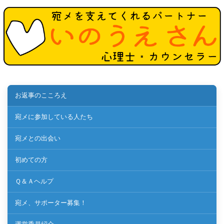
お返事のこころえ
宛メに参加している人たち
宛メとの出会い
初めての方
Ｑ＆Ａヘルプ
宛メ、サポーター募集！