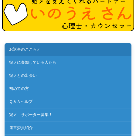
お返事のこころえ
宛メに参加している人たち
宛メとの出会い
初めての方
Ｑ＆Ａヘルプ
宛メ、サポーター募集！
運営委員紹介