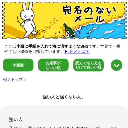
ここは
小瓶に手紙を入れて海に流すようなSNS
です。世界で一番
やさしいSNSを目指しています。
▶ 宛メとは？
お返事が
読んでもらえる
小瓶順
だけで良い小瓶
ない小瓶
宛メトップ
>
強い人と強くない人．
強い人．