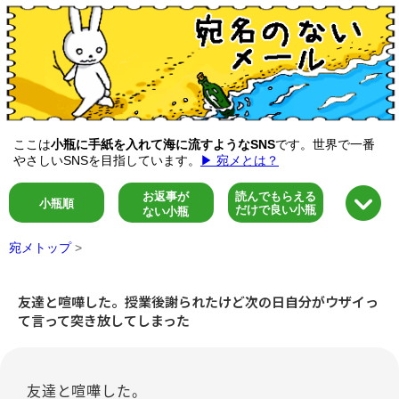
ここは
小瓶に手紙を入れて海に流すようなSNS
です。世界で一番
やさしいSNSを目指しています。
▶ 宛メとは？
お返事が
読んでもらえる
小瓶順
だけで良い小瓶
ない小瓶
宛メトップ
>
友達と喧嘩した。授業後謝られたけど次の日自分がウザイっ
て言って突き放してしまった
友達と喧嘩した。