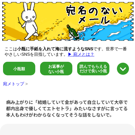
ここは
小瓶に手紙を入れて海に流すようなSNS
です。世界で一番
やさしいSNSを目指しています。
▶ 宛メとは？
お返事が
読んでもらえる
小瓶順
だけで良い小瓶
ない小瓶
宛メトップ
>
病み上がりに「結婚していて金があって自立していて大卒で
都内出身で優しくてエトセトラ」みたいなさすがに言ってる
本人もわけがわからなくなってそうな話をしないで。